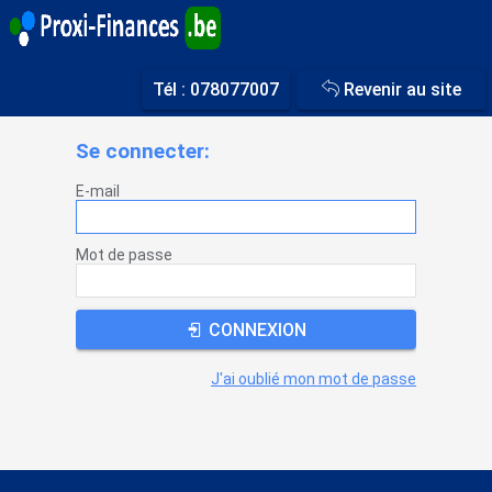
Tél : 078077007

Revenir au site
Se connecter:
E-mail
Mot de passe
CONNEXION

J'ai oublié mon mot de passe